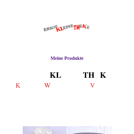
Meine Produkte
ERN
a
S
KL
EINE
TH
E
K
E
K
W
V
ennen •
ertschätzen •
ertrauen