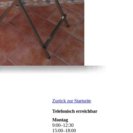
Zurück zur Startseite
Telefonisch erreichbar
Montag
9
:
00
–
12
:
30
15
:
00
–
18
:
00