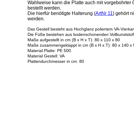
Wahlweise kann die Platte auch mit vorgebohrter 
bestellt werden.
Die hierfür benötigte Halterung (
ArtNr 11
) gehört 
werden.
Das Gestell besteht aus Hochglanz poliertem VA-Vierkan
Die Füße bestehen aus bodenschonenden Vollkunststoff
Maße aufgestellt in cm (B x H x T): 80 x 110 x 80
Maße zusammengeklappt in cm (B x H x T): 80 x 140 x 
Material Platte: PE 500
Material Gestell: VA
Plattendurchmesser in cm: 80